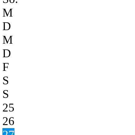
M
D
M
D
F
S
S
25
26
27