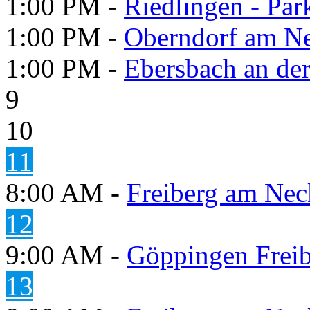
1:00 PM -
Riedlingen - Pa
1:00 PM -
Oberndorf am N
1:00 PM -
Ebersbach an der 
9
10
11
8:00 AM -
Freiberg am Neck
12
9:00 AM -
Göppingen Freib
13