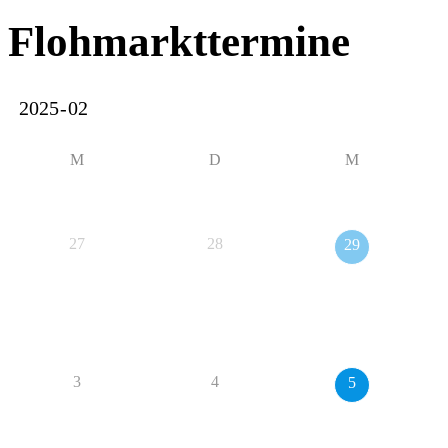
Flohmarkttermine
M
D
M
27
28
29
3
4
5