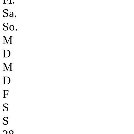
Sa.
So.
M
D
M
D
F
S
S