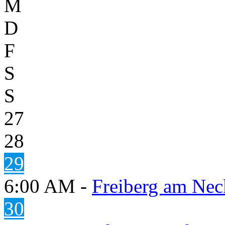
M
D
F
S
S
27
28
29
6:00 AM -
Freiberg am Neck
30