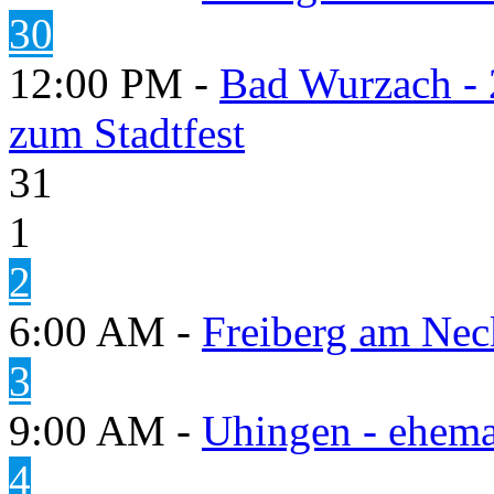
30
12:00 PM -
Bad Wurzach - 
zum Stadtfest
31
1
2
6:00 AM -
Freiberg am Neck
3
9:00 AM -
Uhingen - ehema
4