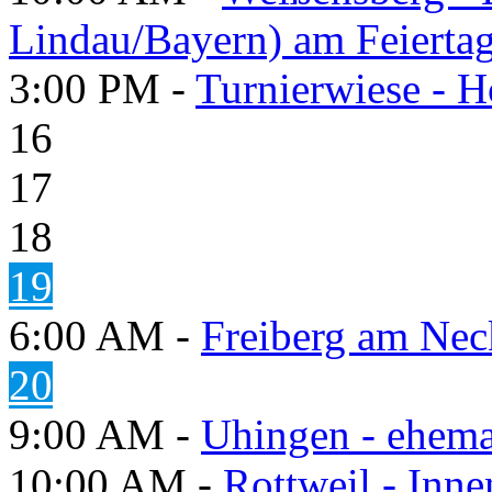
Lindau/Bayern) am Feierta
3:00 PM -
Turnierwiese - 
16
17
18
19
6:00 AM -
Freiberg am Neck
20
9:00 AM -
Uhingen - ehema
10:00 AM -
Rottweil - Inn