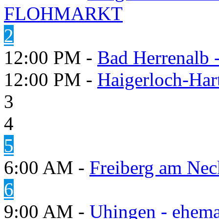
FLOHMARKT
2
12:00 PM -
Bad Herrenalb
12:00 PM -
Haigerloch-Har
3
4
5
6:00 AM -
Freiberg am Neck
6
9:00 AM -
Uhingen - ehema