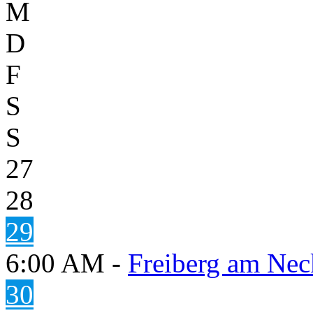
M
D
F
S
S
27
28
29
6:00 AM -
Freiberg am Neck
30