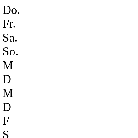
Do.
Fr.
Sa.
So.
M
D
M
D
F
S