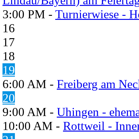
Lindau/Bayern) am Feierta
3:00 PM -
Turnierwiese - 
16
17
18
19
6:00 AM -
Freiberg am Neck
20
9:00 AM -
Uhingen - ehema
10:00 AM -
Rottweil - Inn