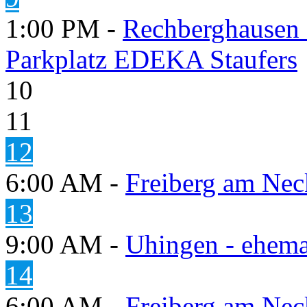
1:00 PM -
Rechberghausen 
Parkplatz EDEKA Staufers
10
11
12
6:00 AM -
Freiberg am Neck
13
9:00 AM -
Uhingen - ehema
14
6:00 AM -
Freiberg am Neck