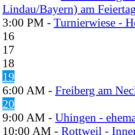
Lindau/Bayern) am Feierta
3:00 PM -
Turnierwiese - 
16
17
18
19
6:00 AM -
Freiberg am Neck
20
9:00 AM -
Uhingen - ehema
10:00 AM -
Rottweil - Inn