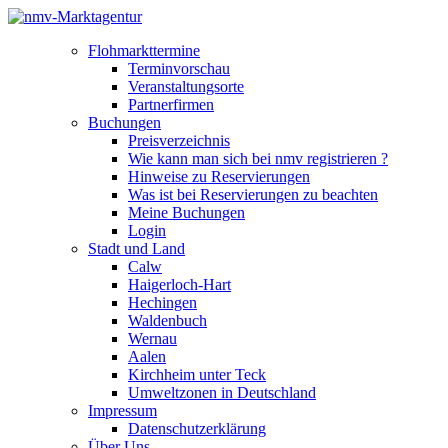
Flohmarkttermine
Terminvorschau
Veranstaltungsorte
Partnerfirmen
Buchungen
Preisverzeichnis
Wie kann man sich bei nmv registrieren ?
Hinweise zu Reservierungen
Was ist bei Reservierungen zu beachten
Meine Buchungen
Login
Stadt und Land
Calw
Haigerloch-Hart
Hechingen
Waldenbuch
Wernau
Aalen
Kirchheim unter Teck
Umweltzonen in Deutschland
Impressum
Datenschutzerklärung
Über Uns