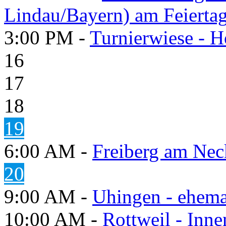
Lindau/Bayern) am Feierta
3:00 PM -
Turnierwiese - 
16
17
18
19
6:00 AM -
Freiberg am Neck
20
9:00 AM -
Uhingen - ehema
10:00 AM -
Rottweil - Inn