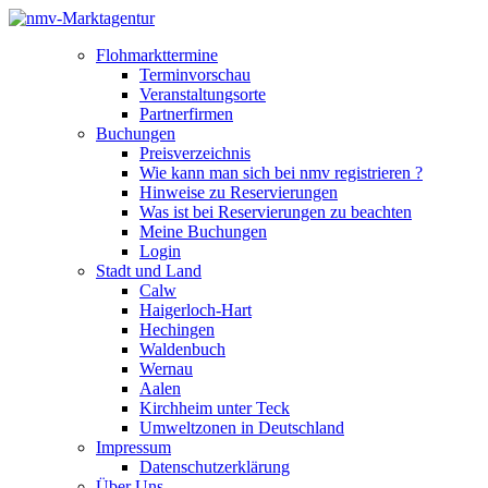
Flohmarkttermine
Terminvorschau
Veranstaltungsorte
Partnerfirmen
Buchungen
Preisverzeichnis
Wie kann man sich bei nmv registrieren ?
Hinweise zu Reservierungen
Was ist bei Reservierungen zu beachten
Meine Buchungen
Login
Stadt und Land
Calw
Haigerloch-Hart
Hechingen
Waldenbuch
Wernau
Aalen
Kirchheim unter Teck
Umweltzonen in Deutschland
Impressum
Datenschutzerklärung
Über Uns