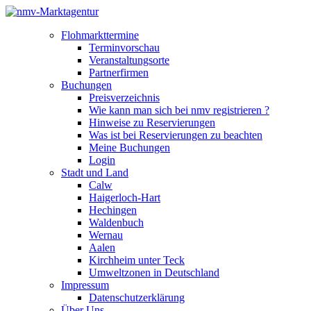
Flohmarkttermine
Terminvorschau
Veranstaltungsorte
Partnerfirmen
Buchungen
Preisverzeichnis
Wie kann man sich bei nmv registrieren ?
Hinweise zu Reservierungen
Was ist bei Reservierungen zu beachten
Meine Buchungen
Login
Stadt und Land
Calw
Haigerloch-Hart
Hechingen
Waldenbuch
Wernau
Aalen
Kirchheim unter Teck
Umweltzonen in Deutschland
Impressum
Datenschutzerklärung
Über Uns