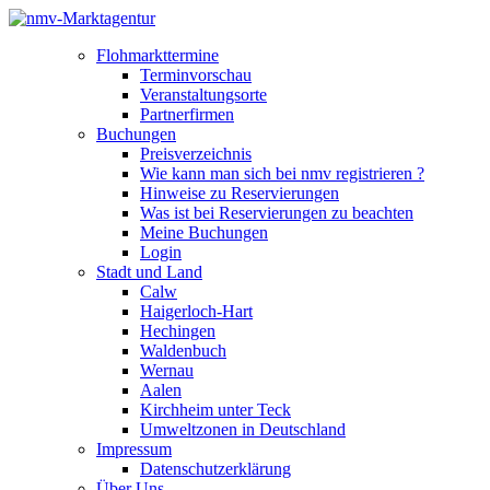
Flohmarkttermine
Terminvorschau
Veranstaltungsorte
Partnerfirmen
Buchungen
Preisverzeichnis
Wie kann man sich bei nmv registrieren ?
Hinweise zu Reservierungen
Was ist bei Reservierungen zu beachten
Meine Buchungen
Login
Stadt und Land
Calw
Haigerloch-Hart
Hechingen
Waldenbuch
Wernau
Aalen
Kirchheim unter Teck
Umweltzonen in Deutschland
Impressum
Datenschutzerklärung
Über Uns