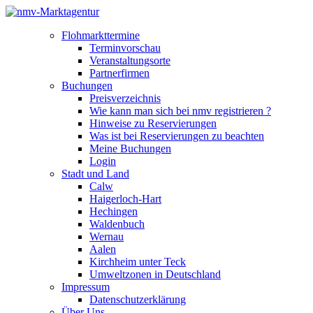
Flohmarkttermine
Terminvorschau
Veranstaltungsorte
Partnerfirmen
Buchungen
Preisverzeichnis
Wie kann man sich bei nmv registrieren ?
Hinweise zu Reservierungen
Was ist bei Reservierungen zu beachten
Meine Buchungen
Login
Stadt und Land
Calw
Haigerloch-Hart
Hechingen
Waldenbuch
Wernau
Aalen
Kirchheim unter Teck
Umweltzonen in Deutschland
Impressum
Datenschutzerklärung
Über Uns