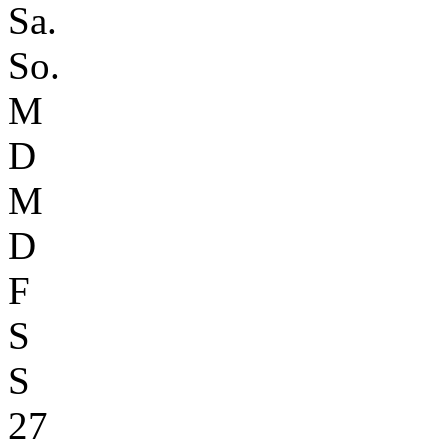
Sa.
So.
M
D
M
D
F
S
S
27