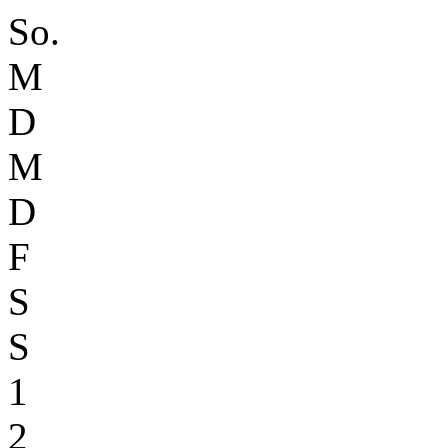
So.
M
D
M
D
F
S
S
1
2