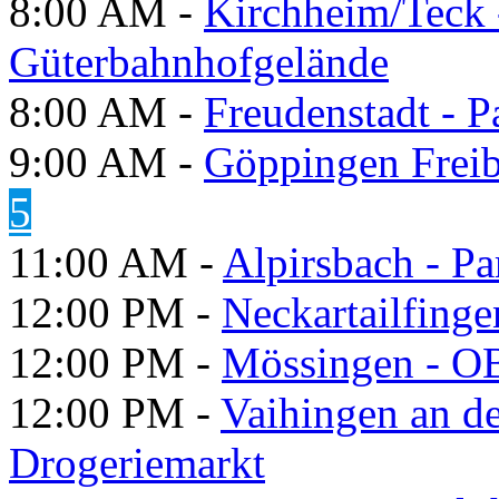
8:00 AM -
Kirchheim/Teck 
Güterbahnhofgelände
8:00 AM -
Freudenstadt - P
9:00 AM -
Göppingen Freib
5
11:00 AM -
Alpirsbach - P
12:00 PM -
Neckartailfinge
12:00 PM -
Mössingen - OB
12:00 PM -
Vaihingen an d
Drogeriemarkt