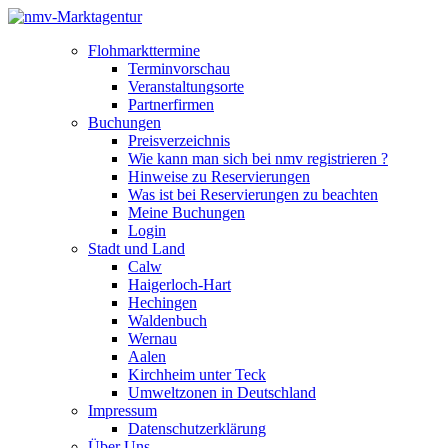
Flohmarkttermine
Terminvorschau
Veranstaltungsorte
Partnerfirmen
Buchungen
Preisverzeichnis
Wie kann man sich bei nmv registrieren ?
Hinweise zu Reservierungen
Was ist bei Reservierungen zu beachten
Meine Buchungen
Login
Stadt und Land
Calw
Haigerloch-Hart
Hechingen
Waldenbuch
Wernau
Aalen
Kirchheim unter Teck
Umweltzonen in Deutschland
Impressum
Datenschutzerklärung
Über Uns