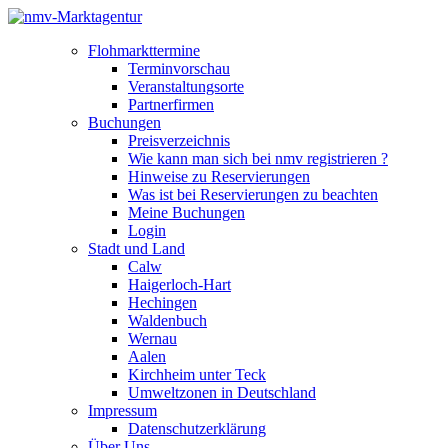
Flohmarkttermine
Terminvorschau
Veranstaltungsorte
Partnerfirmen
Buchungen
Preisverzeichnis
Wie kann man sich bei nmv registrieren ?
Hinweise zu Reservierungen
Was ist bei Reservierungen zu beachten
Meine Buchungen
Login
Stadt und Land
Calw
Haigerloch-Hart
Hechingen
Waldenbuch
Wernau
Aalen
Kirchheim unter Teck
Umweltzonen in Deutschland
Impressum
Datenschutzerklärung
Über Uns