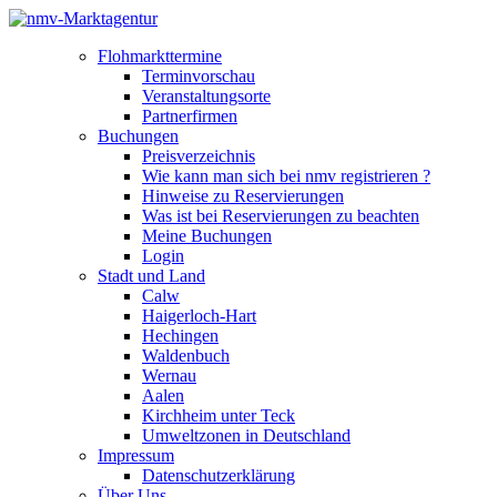
Flohmarkttermine
Terminvorschau
Veranstaltungsorte
Partnerfirmen
Buchungen
Preisverzeichnis
Wie kann man sich bei nmv registrieren ?
Hinweise zu Reservierungen
Was ist bei Reservierungen zu beachten
Meine Buchungen
Login
Stadt und Land
Calw
Haigerloch-Hart
Hechingen
Waldenbuch
Wernau
Aalen
Kirchheim unter Teck
Umweltzonen in Deutschland
Impressum
Datenschutzerklärung
Über Uns