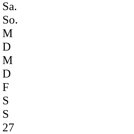
Sa.
So.
M
D
M
D
F
S
S
27