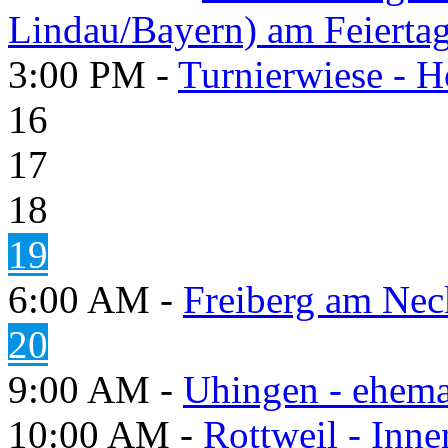
Lindau/Bayern) am Feierta
3:00 PM -
Turnierwiese - 
16
17
18
19
6:00 AM -
Freiberg am Neck
20
9:00 AM -
Uhingen - ehema
10:00 AM -
Rottweil - Inn