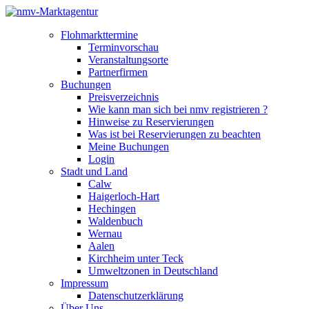
Flohmarkttermine
Terminvorschau
Veranstaltungsorte
Partnerfirmen
Buchungen
Preisverzeichnis
Wie kann man sich bei nmv registrieren ?
Hinweise zu Reservierungen
Was ist bei Reservierungen zu beachten
Meine Buchungen
Login
Stadt und Land
Calw
Haigerloch-Hart
Hechingen
Waldenbuch
Wernau
Aalen
Kirchheim unter Teck
Umweltzonen in Deutschland
Impressum
Datenschutzerklärung
Über Uns