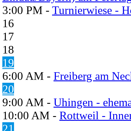
3:00 PM -
Turnierwiese - 
16
17
18
19
6:00 AM -
Freiberg am Neck
20
9:00 AM -
Uhingen - ehema
10:00 AM -
Rottweil - Inn
21