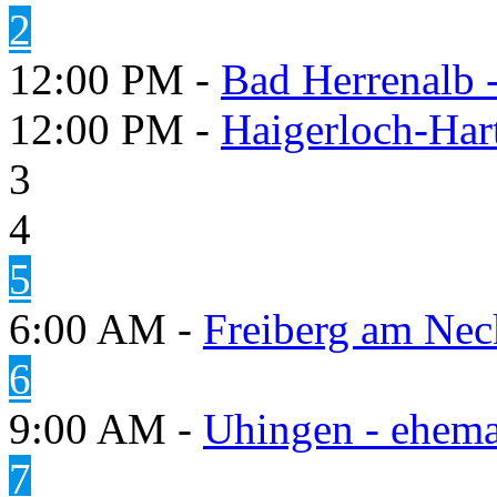
2
12:00 PM -
Bad Herrenalb
12:00 PM -
Haigerloch-Har
3
4
5
6:00 AM -
Freiberg am Neck
6
9:00 AM -
Uhingen - ehema
7