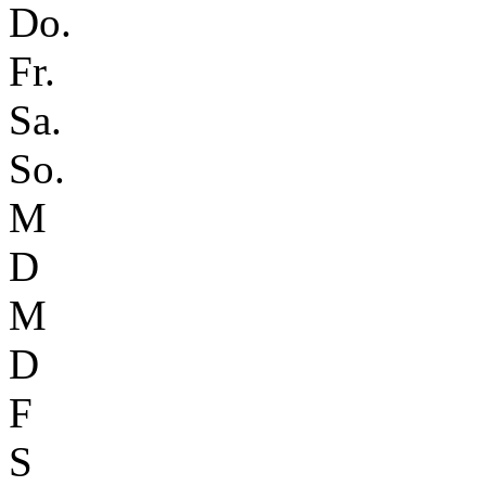
Do.
Fr.
Sa.
So.
M
D
M
D
F
S