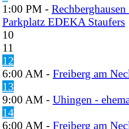
1:00 PM -
Rechberghausen 
Parkplatz EDEKA Staufers
10
11
12
6:00 AM -
Freiberg am Neck
13
9:00 AM -
Uhingen - ehema
14
6:00 AM -
Freiberg am Neck