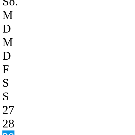
So.
M
D
M
D
F
S
S
27
28