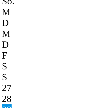
So.
M
D
M
D
F
S
S
27
28