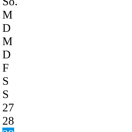
So.
M
D
M
D
F
S
S
27
28