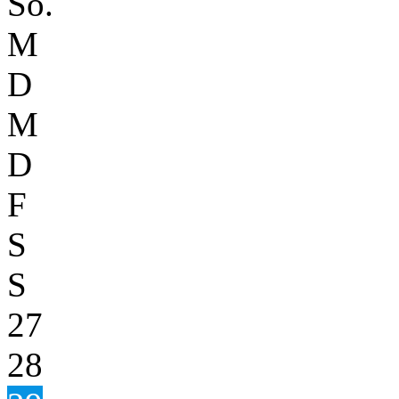
So.
M
D
M
D
F
S
S
27
28