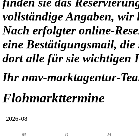
finden sie das Reservierun
vollständige Angaben, wir 
Nach erfolgter online-Res
eine
Bestätigungsmail
, die
dort alle für sie
wichtigen 
Ihr nmv-marktagentur-Te
Flohmarkttermine
M
D
M