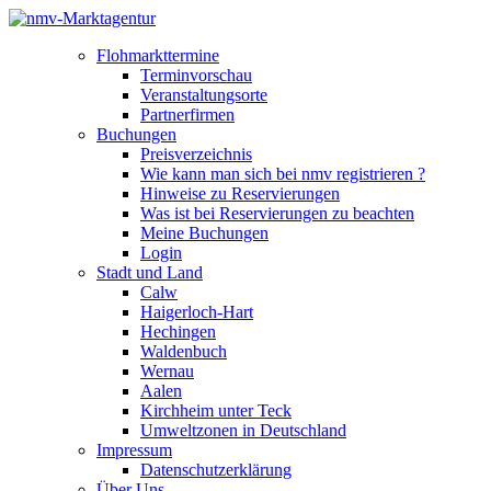
Flohmarkttermine
Terminvorschau
Veranstaltungsorte
Partnerfirmen
Buchungen
Preisverzeichnis
Wie kann man sich bei nmv registrieren ?
Hinweise zu Reservierungen
Was ist bei Reservierungen zu beachten
Meine Buchungen
Login
Stadt und Land
Calw
Haigerloch-Hart
Hechingen
Waldenbuch
Wernau
Aalen
Kirchheim unter Teck
Umweltzonen in Deutschland
Impressum
Datenschutzerklärung
Über Uns