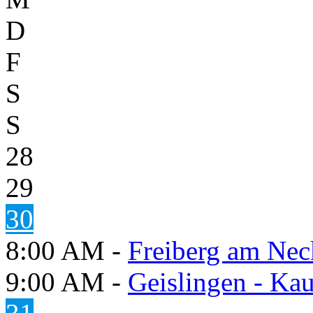
D
F
S
S
28
29
30
8:00 AM -
Freiberg am Neck
9:00 AM -
Geislingen - Kau