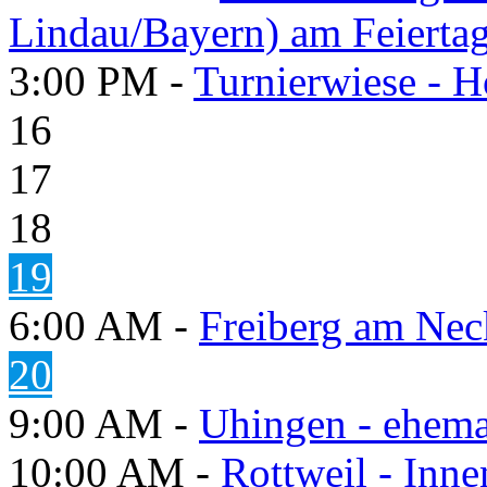
Lindau/Bayern) am Feierta
3:00 PM -
Turnierwiese - 
16
17
18
19
6:00 AM -
Freiberg am Neck
20
9:00 AM -
Uhingen - ehema
10:00 AM -
Rottweil - Inn