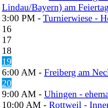
Lindau/Bayern) am Feierta
3:00 PM -
Turnierwiese - 
16
17
18
19
6:00 AM -
Freiberg am Neck
20
9:00 AM -
Uhingen - ehema
10:00 AM -
Rottweil - Inn