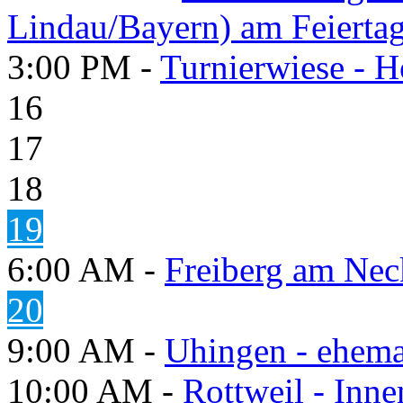
Lindau/Bayern) am Feierta
3:00 PM -
Turnierwiese - 
16
17
18
19
6:00 AM -
Freiberg am Neck
20
9:00 AM -
Uhingen - ehema
10:00 AM -
Rottweil - Inn