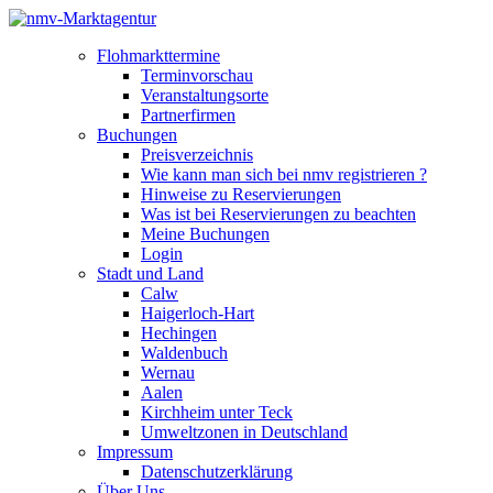
Flohmarkttermine
Terminvorschau
Veranstaltungsorte
Partnerfirmen
Buchungen
Preisverzeichnis
Wie kann man sich bei nmv registrieren ?
Hinweise zu Reservierungen
Was ist bei Reservierungen zu beachten
Meine Buchungen
Login
Stadt und Land
Calw
Haigerloch-Hart
Hechingen
Waldenbuch
Wernau
Aalen
Kirchheim unter Teck
Umweltzonen in Deutschland
Impressum
Datenschutzerklärung
Über Uns