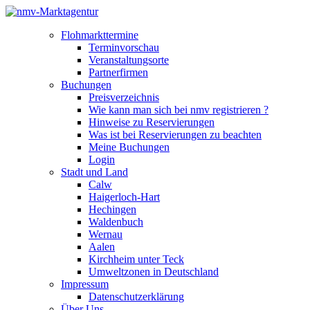
Flohmarkttermine
Terminvorschau
Veranstaltungsorte
Partnerfirmen
Buchungen
Preisverzeichnis
Wie kann man sich bei nmv registrieren ?
Hinweise zu Reservierungen
Was ist bei Reservierungen zu beachten
Meine Buchungen
Login
Stadt und Land
Calw
Haigerloch-Hart
Hechingen
Waldenbuch
Wernau
Aalen
Kirchheim unter Teck
Umweltzonen in Deutschland
Impressum
Datenschutzerklärung
Über Uns