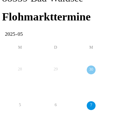
Flohmarkttermine
M
D
M
28
29
30
5
6
7